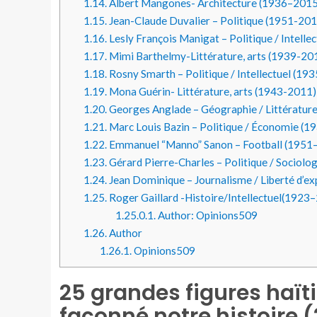
1.14.
Albert Mangones- Architecture (1936–2015
1.15.
Jean-Claude Duvalier – Politique (1951-201
1.16.
Lesly François Manigat – Politique / Intelle
1.17.
Mimi Barthelmy-Littérature, arts (1939-20
1.18.
Rosny Smarth – Politique / Intellectuel (19
1.19.
Mona Guérin- Littérature, arts (1943-2011)
1.20.
Georges Anglade – Géographie / Littératur
1.21.
Marc Louis Bazin – Politique / Économie (
1.22.
Emmanuel “Manno” Sanon – Football (1951
1.23.
Gérard Pierre-Charles – Politique / Sociol
1.24.
Jean Dominique – Journalisme / Liberté d’e
1.25.
Roger Gaillard -Histoire/Intellectuel(1923
1.25.0.1.
Author: Opinions509
1.26.
Author
1.26.1.
Opinions509
25 grandes figures haït
façonné notre histoire