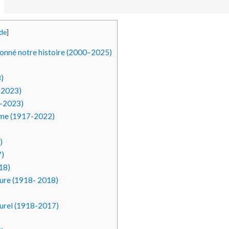
de
]
açonné notre histoire (2000–2025)
)
6-2023)
4-2023)
sme (1917-2022)
)
7)
18)
ture (1918- 2018)
turel (1918-2017)