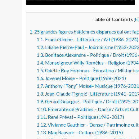
Table of Contents
[
hi
1.
25 grandes figures haïtiennes disparues qui ont f
1.1.
Frankétienne – Littérature / Art (1936-2024)
1.2.
Liliane Pierre-Paul – Journalisme (1953-2023
1.3.
Boniface Alexandre – Politique / Droit (193
1.4.
Monseigneur Willy Romélus – Religion (193
1.5.
Odette Roy Fombrun – Éducation / Militanti
1.6.
Jovenel Moïse – Politique (1968-2021)
1.7.
Anthony “Tony” Moïse– Musique (1976-2021
1.8.
Jean-Claude Fignolé- Littérature (1941–201
1.9.
Gérard Gourgue – Politique / Droit (1925-20
1.10.
Émérante de Pradines – Danse / Arts et Cul
1.11.
René Préval – Politique (1943-2017)
1.12.
Vivianne Gauthier – Danse / Patrimoine cul
1.13.
Max Bauvoir – Culture (1936–2015)